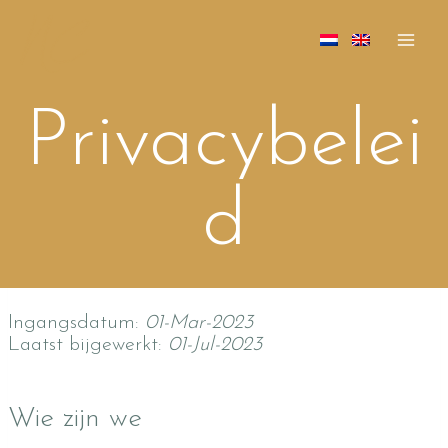
NC
Doorgaan
naar
inhoud
Privacybelei
d
Ingangsdatum:
01-Mar-2023
Laatst bijgewerkt:
01-Jul-2023
Wie zijn we