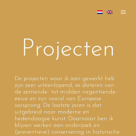
NC
Doorgaan
naar
inhoud
Projecten
De projecten waar ik aan gewerkt heb
zijn zeer uiteenlopend, ze dateren van
de zestiende- tot midden negentiende-
eeuw en zijn vooral van Europese
oorsprong. De laatste jaren is dat
uitgebreid naar moderne en
hedendaagse kunst. Daarnaast ben ik
blijven werken aan onderzoek en
(preventieve) conservering in historische